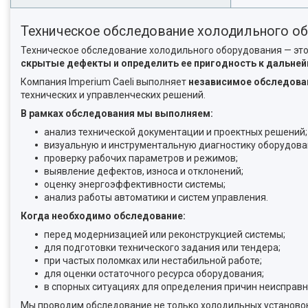
Техническое обследование холодильного о
Техническое обследование холодильного оборудования — эт
скрытые дефекты и определить ее пригодность к дальней
Компания Imperium Caeli выполняет
независимое обследова
технических и управленческих решений.
В рамках обследования мы выполняем:
анализ технической документации и проектных решений;
визуальную и инструментальную диагностику оборудова
проверку рабочих параметров и режимов;
выявление дефектов, износа и отклонений;
оценку энергоэффективности системы;
анализ работы автоматики и систем управления.
Когда необходимо обследование:
перед модернизацией или реконструкцией системы;
для подготовки технического задания или тендера;
при частых поломках или нестабильной работе;
для оценки остаточного ресурса оборудования;
в спорных ситуациях для определения причин неисправн
Мы проводим обследование не только холодильных установок,