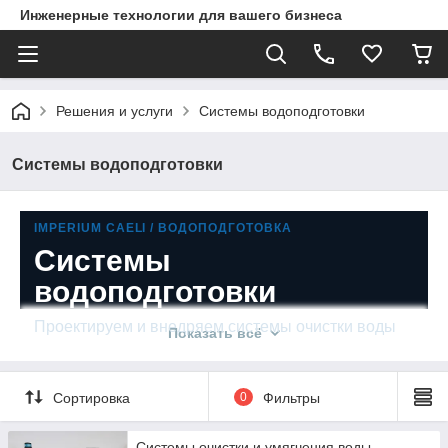
Инженерные технологии для вашего бизнеса
Решения и услуги
Системы водоподготовки
Системы водоподготовки
IMPERIUM CAELI / ВОДОПОДГОТОВКА
Системы
водоподготовки
Проектируем и внедряем системы очистки воды
Показать всё
для промышленных предприятий, сельского
хозяйства и пищевых производств, где качество
Сортировка
0
Фильтры
воды влияет на оборудование, продукт и
стабильность процесса.
Системы очистки и умягчения воды