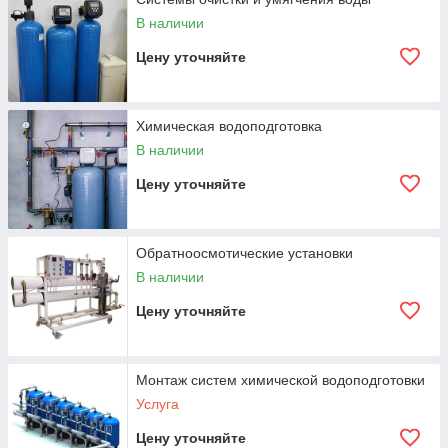
В наличии
Подобрать систему очистки
Цену уточняйте
Защита оборудования
Химическая водоподготовка
Снижаем риски коррозии, накипи и падения
В наличии
эффективности.
Цену уточняйте
Стабильный процесс
Обратноосмотические установки
Поддерживаем качество воды под технологические
В наличии
требования.
Цену уточняйте
От анализа до сервиса
Подбор, проектирование, монтаж, запуск и
Монтаж систем химической водоподготовки
обслуживание.
Услуга
Цену уточняйте