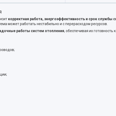
я
висит
корректная работа, энергоэффективность и срок службы 
ема может работать нестабильно и с перерасходом ресурсов.
адочные работы систем отопления
, обеспечивая их готовность 
роводов;
ции;